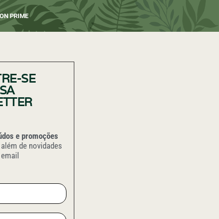
ON PRIME
RE-SE
SA
ETTER
údos e promoções
além de novidades
 email