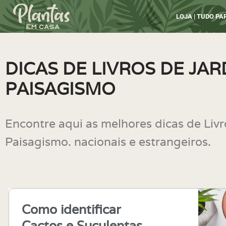
LOJA | TUDO P
Pular
para
DICAS DE LIVROS DE JA
o
PAISAGISMO
conteúdo
Encontre aqui as melhores dicas de Liv
Paisagismo. nacionais e estrangeiros.
Como identificar
Cactos e Suculentas